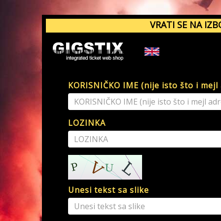
VRATI SE NA IZB
KORISNIČKO IME (nije isto što i mejl
LOZINKA
Unesi tekst sa slike