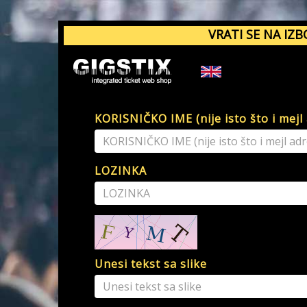
VRATI SE NA IZB
KORISNIČKO IME (nije isto što i mejl
LOZINKA
Unesi tekst sa slike