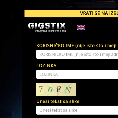
VRATI SE NA IZB
KORISNIČKO IME (nije isto što i mejl
LOZINKA
Unesi tekst sa slike